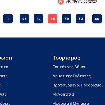
ΑΡ. ΠΡΩΤ.: 36/2023
1
…
46
47
48
49
50
…
55
ρωση
Τουρισμός
τητα
Ταυτότητα Δήμου
σεις
Δημοτικές Ενότητες
α
Προτεινόμενοι Προορισμοί
εις
Μονοπάτια
ύσεις
Μουσεία & Μνημεία