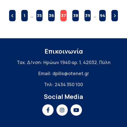
1
…
35
36
37
38
39
…
94
Επικοινωνία
Ταχ. Δ/νση: Ηρώων 1940 αρ. 1, 42032, Πύλη
Email: dpilis@otenet.gr
Τηλ: 2434 350 100
Social Media