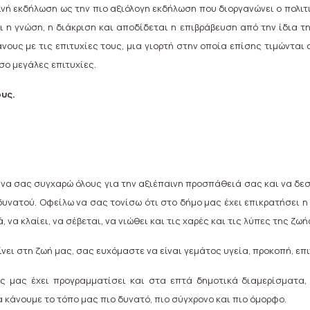
νή εκδήλωση ως την πιο αξιόλογη εκδήλωση που διοργανώνει ο πολιτ
 η γνώση, η διάκριση και αποδίδεται η επιβράβευση από την ίδια τ
ους με τις επιτυχίες τους, μια γιορτή στην οποία επίσης τιμώνται α
σο μεγάλες επιτυχίες.
ους.
να σας συγχαρώ όλους για την αξιέπαινη προσπάθειά σας και να δε
υνατού. Οφείλω να σας τονίσω ότι στο δήμο μας έχει επικρατήσει η 
, να κλαίει, να σέβεται, να νιώθει και τις χαρές και τις λύπες της ζωή
αίνει στη ζωή μας, σας ευχόμαστε να είναι γεμάτος υγεία, προκοπή, επ
ος μας έχει προγραμματίσει και στα επτά δημοτικά διαμερίσματα,
α κάνουμε το τόπο μας πιο δυνατό, πιο σύγχρονο και πιο όμορφο.