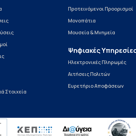
α
Προτεινόμενοι Προορισμοί
εις
Μονοπάτια
ύσεις
Μουσεία & Μνημεία
μοί
Ψηφιακές Υπηρεσίε
ις
Ηλεκτρονικές Πληρωμές
Αιτήσεις Πολιτών
Ευρετήριο Αποφάσεων
κά Στοιχεία