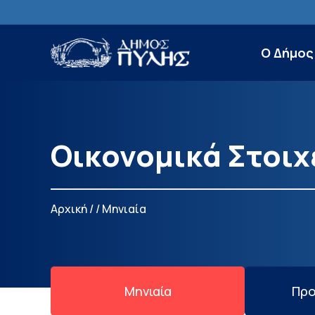
Ο Δήμος
Οικονομικά Στοιχ
Αρχική
/
/
Μηνιαία
Μηνιαία
Προ