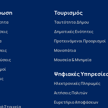
ρωση
Τουρισμός
τητα
Ταυτότητα Δήμου
σεις
Δημοτικές Ενότητες
α
Προτεινόμενοι Προορισμοί
εις
Μονοπάτια
ύσεις
Μουσεία & Μνημεία
μοί
Ψηφιακές Υπηρεσίε
ις
Ηλεκτρονικές Πληρωμές
Αιτήσεις Πολιτών
Ευρετήριο Αποφάσεων
κά Στοιχεία