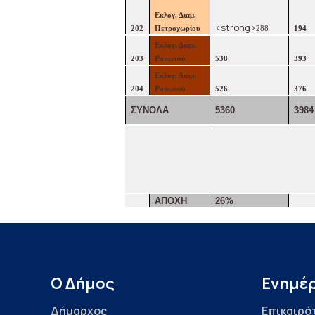
Εκλογ. Διαμ.
<strong>
202
Πετροχωρίου
288
194
Εκλογ. Διαμ.
203
Ροπωτού
538
393
Εκλογ. Διαμ.
204
Ροπωτού
526
376
ΣΥΝΟΛΑ
5360
3984
ΑΠΟΧΗ
26%
Ο Δήμος
Ενημέ
Δήμαρχος
Επικαιρό