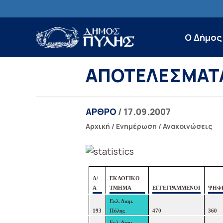
Ο Δήμος
ΑΠΟΤΕΛΕΣΜΑΤ
ΑΡΘΡΟ
/ 17.09.2007
Αρχική
/
Ενημέρωση
/
Ανακοινώσεις
Α/
ΕΚΛΟΓΙΚΟ
Α
ΤΜΗΜΑ
ΕΓΓΕΓΡΑΜΜΕΝΟΙ
ΨΗΦ
Εκλ. Διαμ.
193
Πύλης
470
360
Εκλ. Διαμ.