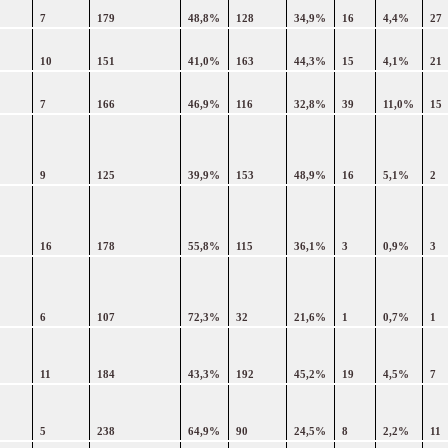
7
179
48,8%
128
34,9%
16
4,4%
27
10
151
41,0%
163
44,3%
15
4,1%
21
7
166
46,9%
116
32,8%
39
11,0%
15
9
125
39,9%
153
48,9%
16
5,1%
2
16
178
55,8%
115
36,1%
3
0,9%
3
6
107
72,3%
32
21,6%
1
0,7%
1
11
184
43,3%
192
45,2%
19
4,5%
7
5
238
64,9%
90
24,5%
8
2,2%
11