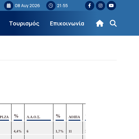
08 Αυγ 2026
21:55
Τουρισμός
Επικοινωνία
%
%
%
ΡΙ.ΖΑ
Λ.Α.Ο.Σ.
ΛΟΙΠΑ
ΑΠΟΧΗ
4,4%
6
1,7%
11
3,1%
23%