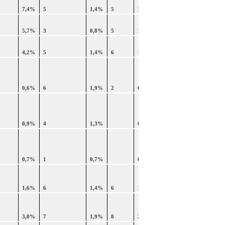
7,4%
5
1,4%
5
1,4%
23%
5,7%
3
0,8%
5
1,4%
22%
4,2%
5
1,4%
6
1,7%
25%
0,6%
6
1,9%
2
0,6%
28%
0,9%
4
1,3%
0,0%
28%
0,7%
1
0,7%
0,0%
30%
1,6%
6
1,4%
6
1,4%
18%
3,0%
7
1,9%
8
2,2%
28%