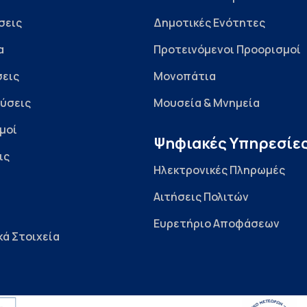
σεις
Δημοτικές Ενότητες
α
Προτεινόμενοι Προορισμοί
εις
Μονοπάτια
ύσεις
Μουσεία & Μνημεία
μοί
Ψηφιακές Υπηρεσίε
ις
Ηλεκτρονικές Πληρωμές
Αιτήσεις Πολιτών
Ευρετήριο Αποφάσεων
κά Στοιχεία