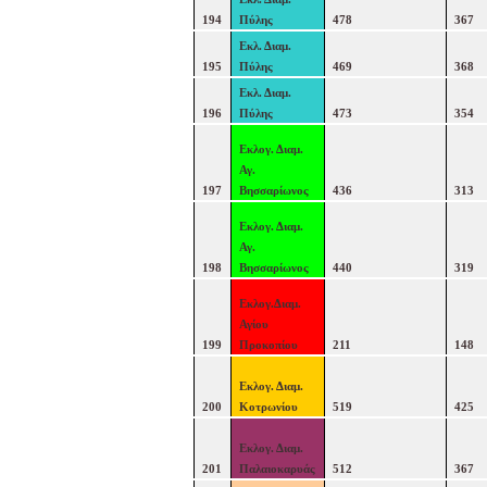
194
Πύλης
478
367
Εκλ. Διαμ.
195
Πύλης
469
368
Εκλ. Διαμ.
196
Πύλης
473
354
Εκλογ. Διαμ.
Αγ.
197
Βησσαρίωνος
436
313
Εκλογ. Διαμ.
Αγ.
198
Βησσαρίωνος
440
319
Εκλογ.Διαμ.
Αγίου
199
Προκοπίου
211
148
Εκλογ. Διαμ.
200
Κοτρωνίου
519
425
Εκλογ. Διαμ.
201
Παλαιοκαρυάς
512
367