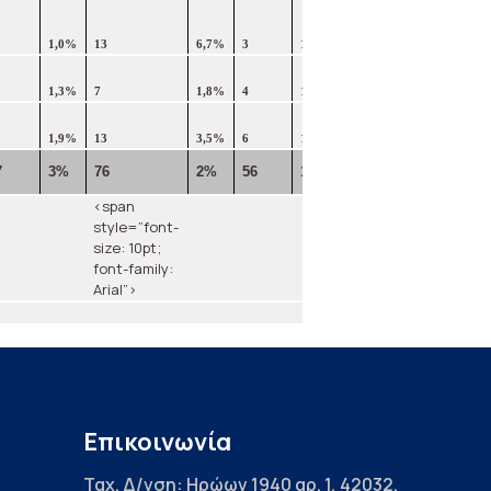
1,0%
13
6,7%
3
1,5%
33%
1,3%
7
1,8%
4
1,0%
27%
1,9%
13
3,5%
6
1,6%
29%
7
3%
76
2%
56
1%
26%
<span
style=”font-
size: 10pt;
font-family:
Arial”>
Επικοινωνία
Ταχ. Δ/νση: Ηρώων 1940 αρ. 1, 42032,