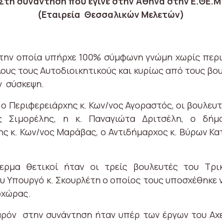
Στη συνάντηση που έγινε στην Αθήνα στην Ε.ΘΕ.Μ
(Εταιρεία Θεσσαλικών Μελετών)
 την οποία υπήρχε 100% σύμφωνη γνώμη χωρίς περ
λους τους Αυτοδιοικητικούς και κυρίως από τους βο
ν σύσκεψη.
 Περιφερειάρχης κ. Κων/νος Αγοραστός, οι βουλευτ
 Σιμορέλης, η κ. Παναγιώτα Δριτσέλη, ο δήμ
ς κ. Κων/νος Μαράβας, ο Αντιδήμαρχος κ. Βύρων Κα
ερμα θετικοί ήταν οι τρείς βουλευτές του Τρ
ου Υπουργό κ. Σκουρλέτη ο οποίος τους υποσχέθηκε 
οχώρας.
ρόν στην συνάντηση ήταν υπέρ των έργων του Αχ