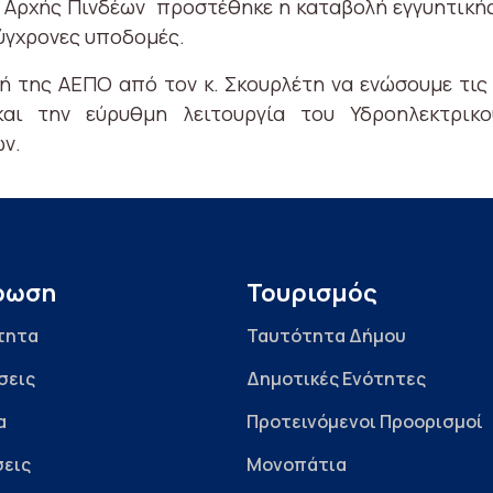
 Αρχής Πινδέων προστέθηκε η καταβολή εγγυητικής 
 σύγχρονες υποδομές.
 της ΑΕΠΟ από τον κ. Σκουρλέτη να ενώσουμε τις δ
και την εύρυθμη λειτουργία του Υδροηλεκτρικ
ν.
ρωση
Τουρισμός
τητα
Ταυτότητα Δήμου
σεις
Δημοτικές Ενότητες
α
Προτεινόμενοι Προορισμοί
εις
Μονοπάτια