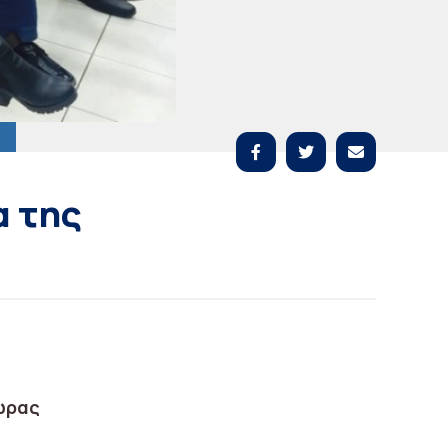
α της
ώρας