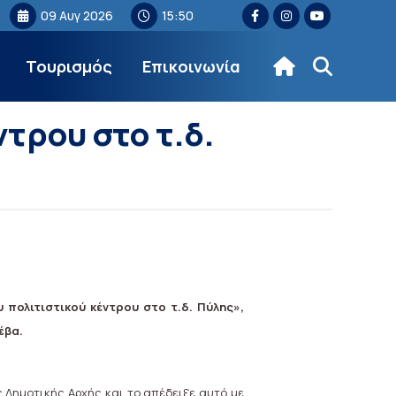
09 Αυγ 2026
15:50
Τουρισμός
Επικοινωνία
τρου στο τ.δ.
 πολιτιστικού κέντρου στο τ.δ. Πύλης»,
έβα.
ς Δημοτικής Αρχής και το απέδειξε αυτό με