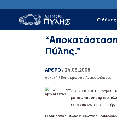
Ο Δήμος
“Αποκατάσταση 
Πύλης.”
ΑΡΘΡΟ
/ 24.09.2008
Αρχική
/
Ενημέρωση
/
Ανακοινώσεις
Στα γραφεία του Δήμου Π
μεταξύ
του Δημάρχου Πύλ
Ο προϋπολογισμός του έργου
Ο Δήμαρχος Πύλης κ. Κων/νος Κουφογά