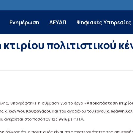
Ενημέρωση
ΔΕΥΑΠ
Ψηφιακές Υπηρεσίες
κτιρίου πολιτιστικού κέν
ύλης, υπογράφτηκε η σύμβαση για το έργο
«Αποκατάσταση κτιρίου
ης κ. Κων/νου Κουφογάζου
και του αναδόχου του έργου
κ. Ιωάννη Χολ
 ανέρχεται στο ποσό των 123.941€ με Φ.Π.Α.
ζος
δήλωσε ότι ο πολιτισμός είναι στις προτεραιότητες της σημερινή