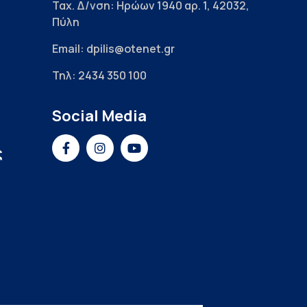
Ταχ. Δ/νση: Ηρώων 1940 αρ. 1, 42032,
Πύλη
Email: dpilis@otenet.gr
Τηλ: 2434 350 100
Social Media
ς