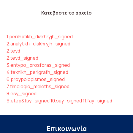
Κατεβάστε το αρχείο
1.perilhptikh_diakhryjh_signed
2.analytikh_diakhryjh_signed
2.teyd
2.teyd_signed
3.entypo_prosforas_signed
4.texnikh_perigrafh_signed
6.proypologismos_signed
7.timologio_meleths_signed
8.esy_signed
9.etep&tsy_signed
10.say_signed
11.fay_signed
Επικοινωνία